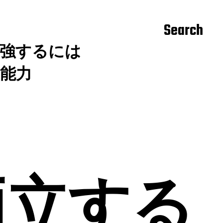
Search
勉強するには
能力
両立する